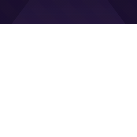
Guddommelige
Belønninger
Venter
Vælg din velsignelse og kræv eksklusive bonusser
for at accelerere din mytologiske rejse